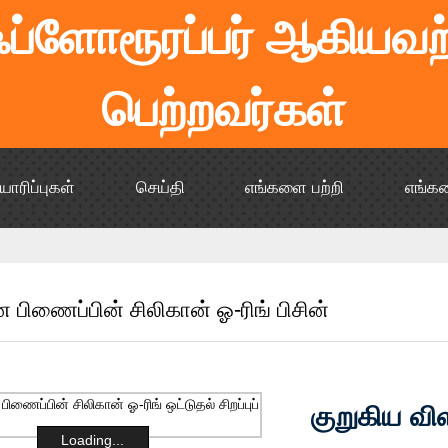
 ஃப்ளோரூரப்பர் ஆகியவற்
பெற்றவர்கள்
யாரிப்புகள்
செய்தி
எங்களை பற்றி
எங்க
பிணைப்பின் சிலிகான் ஓ-ரிங் பிசின்
குறுகிய வி
Loading...