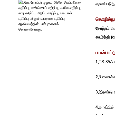
குணப்படுத்
தொழில்நு
தோற்றம்:
வெ
அடர்த்தி (g
பயன்பாட்ட
1,
TS-85A எ
2,
பிணைக்கப
3,
இரண்டு ச
4,
அடுப்பில