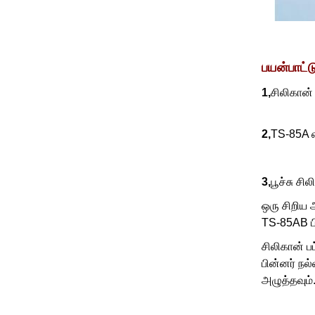
பயன்பாட்ட
1,
சிலிகான்
2,
TS-85A எ
3,
பூச்சு ச
ஒரு சிறிய
TS-85AB பிள
சிலிகான் ப
பின்னர் ந
அழுத்தவும்.