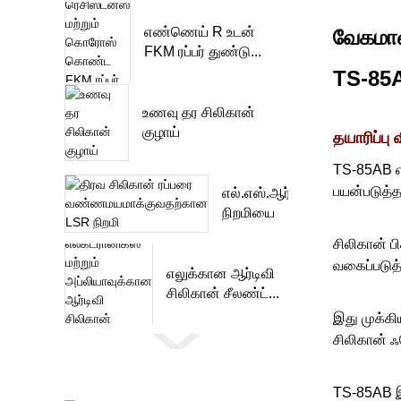
எண்ணெய் R உடன்
வேகமான
FKM ரப்பர் துண்டு...
TS-85
உணவு தர சிலிகான்
குழாய்
தயாரிப்பு 
TS-85AB என
பயன்படுத்த
எல்.எஸ்.ஆர்
நிறமியை
வண்ணமயமாக்கும்
சிலிகான் ப
லி...
வகைப்படுத்
எலுக்கான ஆர்டிவி
சிலிகான் சீலண்ட்...
இது முக்கிய
சிலிகான் ஃ
TS-85AB இன