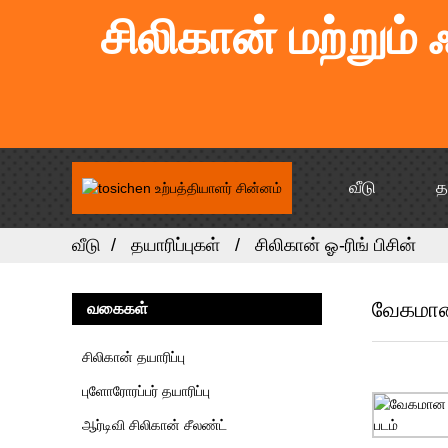
சிலிகான் மற்றும்
வீடு
த
வீடு
தயாரிப்புகள்
சிலிகான் ஓ-ரிங் பிசின்
வேகமான 
வகைகள்
சிலிகான் தயாரிப்பு
புளோரோரப்பர் தயாரிப்பு
ஆர்டிவி சிலிகான் சீலண்ட்