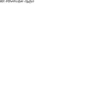
்ரோ சரிசெய்தல் ஆகும்