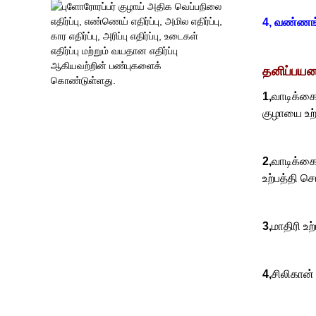
4,
வண்ணங்க
தனிப்பயனா
1,
வாடிக்கை
குழாயை உற்
2,
வாடிக்கை
உற்பத்தி செ
3,
மாதிரி உற
4,
சிலிகான்