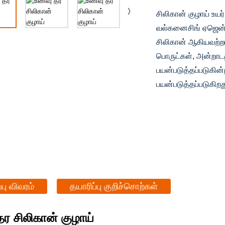
சிலிகான் குழாய் உயர்
வல்கனைசிங் ஏஜென்ட
சிலிகான் ஆகியவற்றா
பொருட்கள், அன்றாட
பயன்படுத்தப்படுகின்ற
பயன்படுத்தப்படுகிறத
்பு விவரம்
தயாரிப்பு குறிச்சொற்கள்
ர சிலிகான் குழாய்