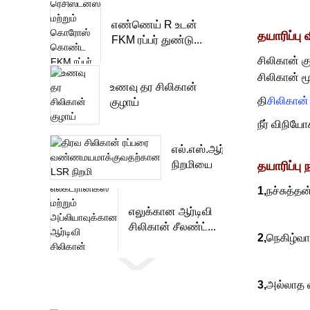
எண்ணெய் R உடன்
தயாரிப்பு 
FKM ரப்பர் துண்டு...
சிலிகான் க
சிலிகான் ம
உணவு தர சிலிகான்
தி
சிலிகான்
குழாய்
நீர் விநியோ
எல்.எஸ்.ஆர்
நிறமியை
தயாரிப்பு
வண்ணமயமாக்கும்
1,
நச்சுத்த
லி...
எலுக்கான ஆர்டிவி
சிலிகான் சீலண்ட்...
2,
நெகிழ்வான
3,
அல்லாத வி