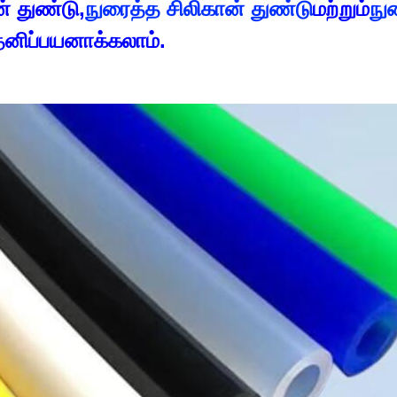
் துண்டு,
நுரைத்த சிலிகான் துண்டு
மற்றும்
நு
தனிப்பயனாக்கலாம்.