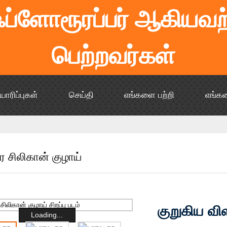
 ஃப்ளோரூரப்பர் ஆகியவற்
பெற்றவர்கள்
யாரிப்புகள்
செய்தி
எங்களை பற்றி
எங்க
 சிலிகான் குழாய்
குறுகிய வி
Loading...