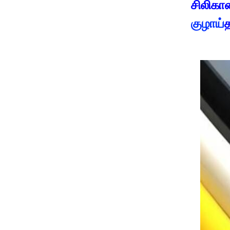
சிலிகான
குழாய்