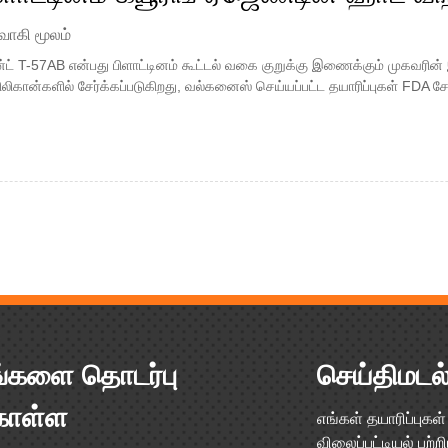
வாகி மூலம்
ென்ட் T-57AB என்பது பிளாட்டினம் கூட்டல் வகை குறுக்கு இணைக்கும் முகவரின
சிலிகான்களில் சேர்க்கப்படுகிறது, வல்கனைஸ் செய்யப்பட்ட தயாரிப்புகள் FDA 
்களை தொடர்பு
செய்திமடல
ொள்ள
எங்கள் தயாரிப்புகள
விலைப்பட்டியல் பற்ற