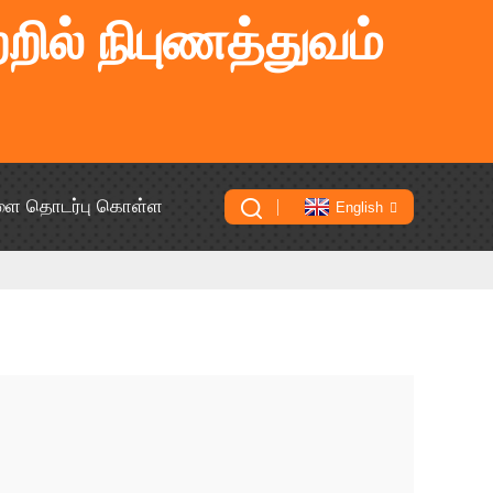
றில் நிபுணத்துவம்
ளை தொடர்பு கொள்ள
English