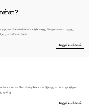
ை என்ன?
பொருளாக அங்கீகரிக்கப்பட்டுள்ளது, மேலும் சுவையற்றது,
ர்ப்பு, வானிலை ரெசி...
மேலும் படிக்கவும்
முக்கியமாக சயனோஅக்ரிலேட்டால் ஆனது.உடனடி ஒட்டுதல்
ு ஒன்று...
மேலும் படிக்கவும்