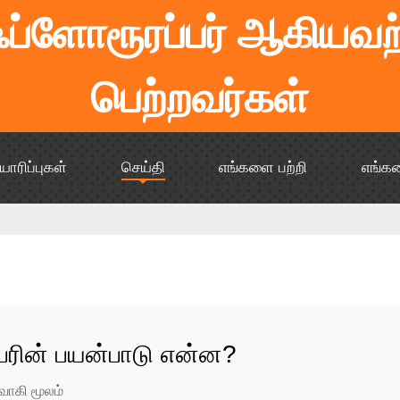
 ஃப்ளோரூரப்பர் ஆகியவற்
பெற்றவர்கள்
யாரிப்புகள்
செய்தி
எங்களை பற்றி
எங்க
பரின் பயன்பாடு என்ன?
வாகி மூலம்