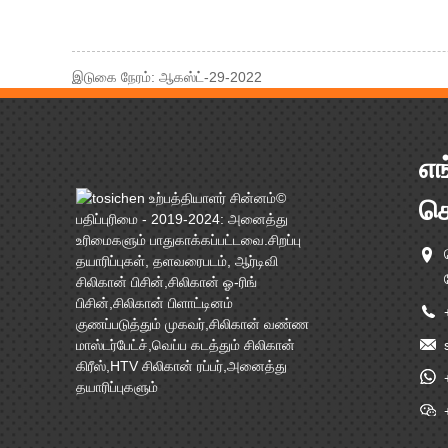
இடுகை நேரம்: ஆகஸ்ட்-29-2022
எங
©
க
பதிப்புரிமை - 2019-2024: அனைத்து
உரிமைகளும் பாதுகாக்கப்பட்டவை.
சிறப்பு
தயாரிப்புகள்
,
தளவரைபடம்
,
ஆர்டிவி
சிலிகான் பிசின்
,
சிலிகான் ஓ-ரிங்
பிசின்
,
சிலிகான் பிளாட்டினம்
குணப்படுத்தும் முகவர்
,
சிலிகான் வண்ண
மாஸ்டர்பேட்ச்
,
வெப்ப கடத்தும் சிலிகான்
கிரீஸ்
,
HTV சிலிகான் ரப்பர்
,
அனைத்து
தயாரிப்புகளும்