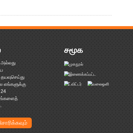
்
சமூக
் அல்லது
ிய
 தயவுசெய்து
ை எங்களுக்கு
 24
உங்களைத்
.
சாரிக்கவும்