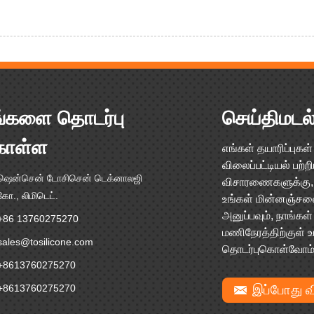
்களை தொடர்பு
செய்திமடல
ொள்ள
எங்கள் தயாரிப்புகள
விலைப்பட்டியல் பற்ற
ஷென்சென் டோசிசென் டெக்னாலஜி
விசாரணைகளுக்கு,
கோ., லிமிடெட்.
உங்கள் மின்னஞ்சல
அனுப்பவும், நாங்கள்
+86 13760275270
மணிநேரத்திற்குள் 
sales@tosilicone.com
தொடர்புகொள்வோம்
+8613760275270
+8613760275270
இப்போது வி