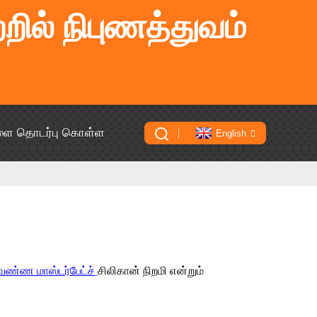
றில் நிபுணத்துவம்
ளை தொடர்பு கொள்ள
English
வண்ண மாஸ்டர்பேட்ச்
சிலிகான் நிறமி என்றும்